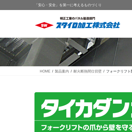
コ
ナ
「安心・安全」を第一に考えるものづくり
ン
ビ
テ
ゲ
ン
ー
ツ
シ
に
ョ
移
ン
動
に
移
動
HOME
製品案内
耐火断熱間仕切壁
フォークリフト