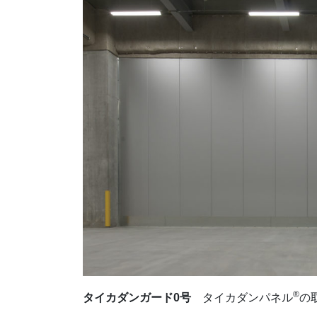
®
タイカダンガード0号
タイカダンパネル
の