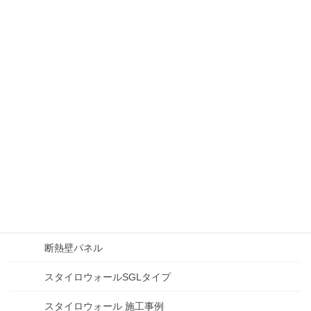
製品ラインナップ
断熱パネル
外壁用金属断熱パネル
農畜産用 高性能断熱パネル
農畜産用 高性能断熱パネル
スタイロウォール25
マンガでわかる農畜舎パネル
断熱壁パネル
断熱壁パネル
スタイロウォールSGLタイプ
スタイロウォール 施工事例