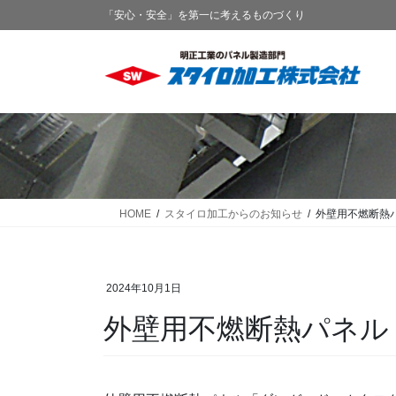
コ
ナ
「安心・安全」を第一に考えるものづくり
ン
ビ
テ
ゲ
ン
ー
ツ
シ
に
ョ
移
ン
動
に
移
動
HOME
スタイロ加工からのお知らせ
外壁用不燃断熱
2024年10月1日
外壁用不燃断熱パネル